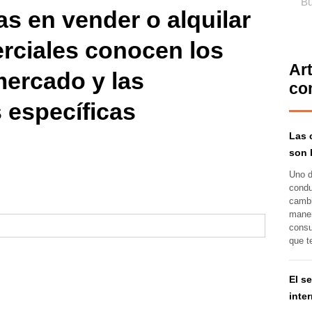
as en vender o alquilar
rciales conocen los
Ar
mercado y las
co
 específicas
Las 
son 
Uno d
condu
cambi
maner
consu
que t
El s
inte