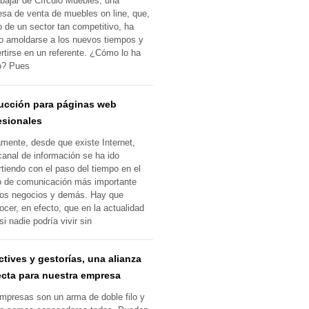
abajar de Círculo Muebles, una
sa de venta de muebles on line, que,
o de un sector tan competitivo, ha
o amoldarse a los nuevos tiempos y
rtirse en un referente. ¿Cómo lo ha
o? Pues
ucción para páginas web
esionales
mente, desde que existe Internet,
canal de información se ha ido
rtiendo con el paso del tiempo en el
 de comunicación más importante
los negocios y demás. Hay que
ocer, en efecto, que en la actualidad
si nadie podría vivir sin
ctives y gestorías, una alianza
ecta para nuestra empresa
mpresas son un arma de doble filo y