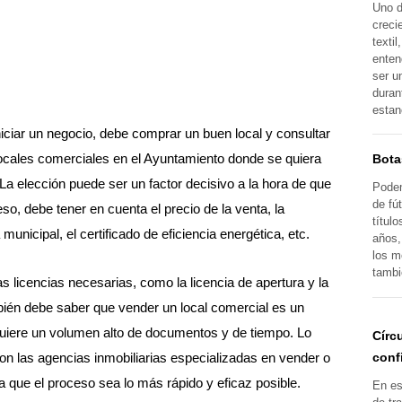
Uno d
creci
texti
enten
ser u
duran
esta
ciar un negocio, debe comprar un buen local y consultar
locales comerciales en el Ayuntamiento donde se quiera
Bota
 La elección puede ser un factor decisivo a la hora de que
Podem
de fú
eso, debe tener en cuenta el precio de la venta, la
títul
 municipal, el certificado de eficiencia energética, etc.
años,
los m
tambi
s licencias necesarias, como la licencia de apertura y la
bién debe saber que vender un local comercial es un
uiere un volumen alto de documentos y de tiempo. Lo
Círc
conf
n las agencias inmobiliarias especializadas en vender o
a que el proceso sea lo más rápido y eficaz posible.
En es