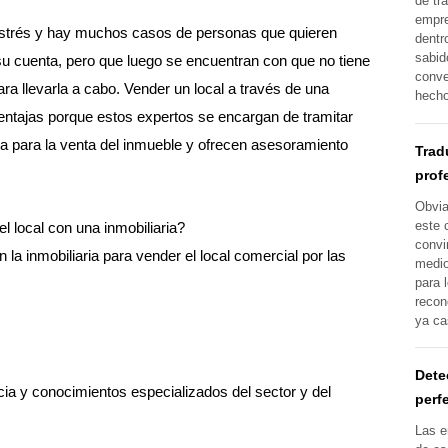
de tr
empre
strés y hay muchos casos de personas que quieren
dentr
sabid
r su cuenta, pero que luego se encuentran con que no tiene
conve
ra llevarla a cabo. Vender un local a través de una
hech
 ventajas porque estos expertos se encargan de tramitar
a para la venta del inmueble y ofrecen asesoramiento
Trad
prof
Obvia
este 
l local con una inmobiliaria?
convi
 la inmobiliaria para vender el local comercial por las
medio
para 
recon
ya ca
Dete
ia y conocimientos especializados del sector y del
perf
Las e