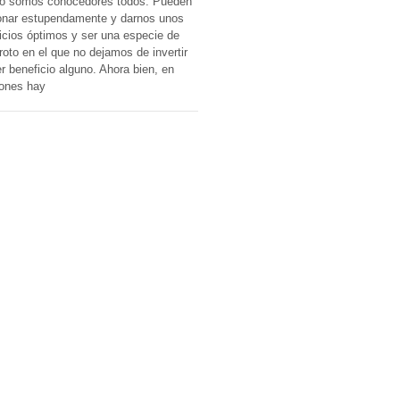
o somos conocedores todos. Pueden
onar estupendamente y darnos unos
icios óptimos y ser una especie de
roto en el que no dejamos de invertir
er beneficio alguno. Ahora bien, en
ones hay