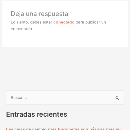
Deja una respuesta
Lo siento, debes estar
para publicar un
conectado
comentario.
B
u
Entradas recientes
s
c
Las cajas de cambio para furgonetas son básicas para su