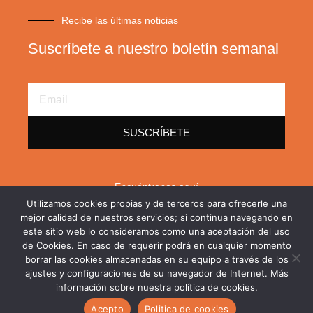
Recibe las últimas noticias
Suscríbete a nuestro boletín semanal
Email
Address
SUSCRÍBETE
Encuéntrenos aquí
Utilizamos cookies propias y de terceros para ofrecerle una
F
X
L
mejor calidad de nuestros servicios; si continua navegando en
a
-
i
este sitio web lo consideramos como una aceptación del uso
c
t
n
de Cookies. En caso de requerir podrá en cualquier momento
e
w
k
borrar las cookies almacenadas en su equipo a través de los
b
i
e
o
t
d
ajustes y configuraciones de su navegador de Internet. Más
o
t
i
información sobre nuestra política de cookies.
Copyright © 2026. Todos los derechos reservados
k
e
n
-
r
-
Acepto
Politica de cookies
Política de privacidad
Política de cookies