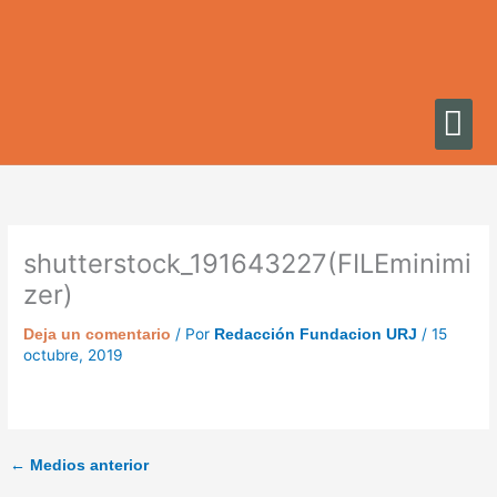
Ir
al
contenido
shutterstock_191643227(FILEminimi
zer)
/ Por
/
15
Deja un comentario
Redacción Fundacion URJ
octubre, 2019
←
Medios anterior