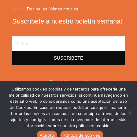
Recibe las últimas noticias
Suscríbete a nuestro boletín semanal
Email
Address
SUSCRÍBETE
Encuéntrenos aquí
Utilizamos cookies propias y de terceros para ofrecerle una
F
X
L
mejor calidad de nuestros servicios; si continua navegando en
a
-
i
este sitio web lo consideramos como una aceptación del uso
c
t
n
de Cookies. En caso de requerir podrá en cualquier momento
e
w
k
borrar las cookies almacenadas en su equipo a través de los
b
i
e
o
t
d
ajustes y configuraciones de su navegador de Internet. Más
o
t
i
información sobre nuestra política de cookies.
Copyright © 2026. Todos los derechos reservados
k
e
n
-
r
-
Acepto
Politica de cookies
Política de privacidad
Política de cookies