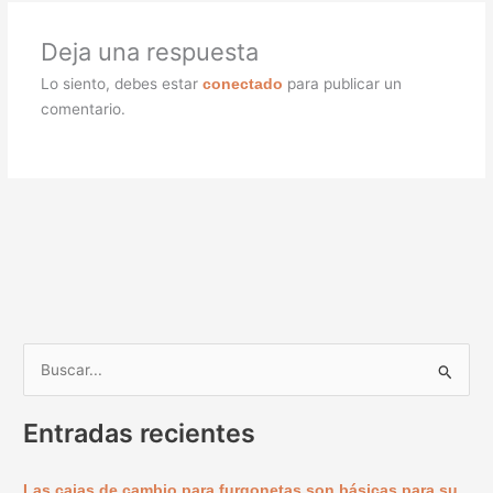
Deja una respuesta
Lo siento, debes estar
para publicar un
conectado
comentario.
B
u
Entradas recientes
s
c
Las cajas de cambio para furgonetas son básicas para su