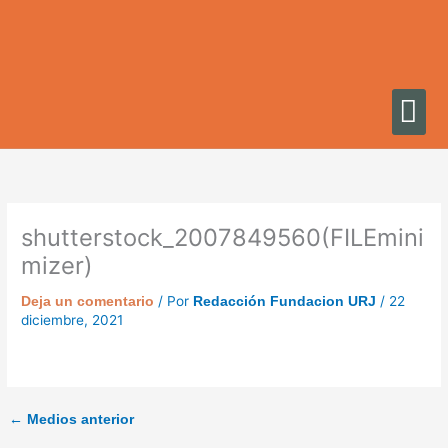
Ir
al
contenido
shutterstock_2007849560(FILEmini
mizer)
/ Por
/
22
Deja un comentario
Redacción Fundacion URJ
diciembre, 2021
←
Medios anterior