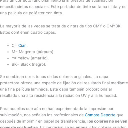
Para un correcto funcionamiento la impresora de sublimación
necesita cintas especiales. Este portador de tinte se llama cinta y es
una película de poliéster con tinta.
La mayoría de las veces se trata de cintas de tipo CMY o CMYBK.
Estos contienen cuatro capas:
C=
Cian
.
M= Magenta (púrpura).
Y= Yellow (amarillo).
BK= Black (negro).
Se combinan otros tonos de los colores originales. La capa
protectora ofrece una especie de fijación del resultado final mediante
una fina película laminada. Esta capa también proporciona al
resultado una alta resistencia a la radiación UV y a la humedad.
Para aquellos que aún no han experimentado la impresión por
sublimación, nos señalan los profesionales de
Compra Deporte
que
después de imprimir en papel de transferencia,
los colores no se ven
como de costumbre
. La impresión se ve
opaca
y los colores pueden