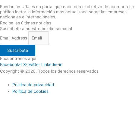
Fundación URJ es un portal que nace con el objetivo de acercar a su
público lector la información más actualizada sobre las empresas
nacionales e internacionales.
Recibe las últimas noticias
Suscríbete a nuestro boletín semanal
Email Address
Suscríbete
Encuéntrenos aquí
Facebook-f
X-twitter
Linkedin-in
Copyright © 2026. Todos los derechos reservados
Política de privacidad
Política de cookies
Utilizamos cookies propias y de terceros para ofrecerle una mejor
calidad de nuestros servicios; si continua navegando en este sitio
web lo consideramos como una aceptación del uso de Cookies. En
caso de requerir podrá en cualquier momento borrar las cookies