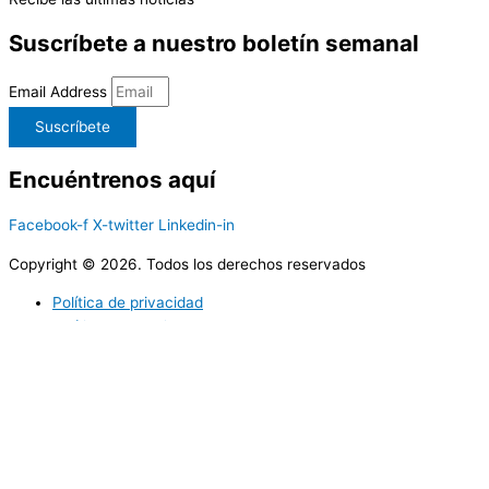
Suscríbete a nuestro boletín semanal
Email Address
Suscríbete
Encuéntrenos aquí
Facebook-f
X-twitter
Linkedin-in
Copyright © 2026. Todos los derechos reservados
Política de privacidad
Política de cookies
Utilizamos cookies propias y de terceros para ofrecerle una mejor
calidad de nuestros servicios; si continua navegando en este sitio
web lo consideramos como una aceptación del uso de Cookies. En
caso de requerir podrá en cualquier momento borrar las cookies
almacenadas en su equipo a través de los ajustes y