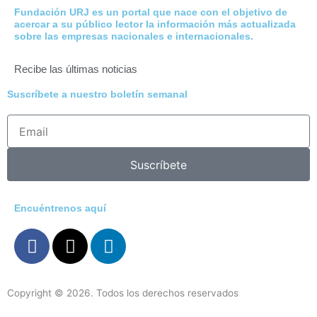
Fundación URJ es un portal que nace con el objetivo de
acercar a su público lector la información más actualizada
sobre las empresas nacionales e internacionales.
Recibe las últimas noticias
Suscríbete a nuestro boletín semanal
Email
Address
Suscríbete
Encuéntrenos aquí
F
X
L
a
-
i
c
t
n
e
w
k
Copyright © 2026. Todos los derechos reservados
b
i
e