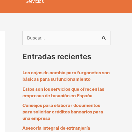
Servicios
B
u
Entradas recientes
s
c
Las cajas de cambio para furgonetas son
a
básicas para su funcionamiento
r
Estos son los servicios que ofrecen las
p
empresas de tasación en España
o
Consejos para elaborar documentos
r
para solicitar créditos bancarios para
una empresa
:
Asesoría integral de extranjería