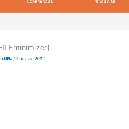
Experiencias
Franquicias
FILEminimizer)
/
7 marzo, 2022
on URJ