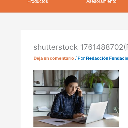
Productos
Asesoramiento
shutterstock_1761488702(
/ Por
Deja un comentario
Redacción Fundaci