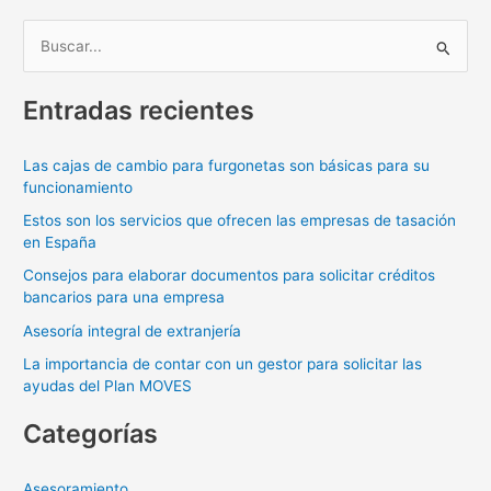
B
u
Entradas recientes
s
c
Las cajas de cambio para furgonetas son básicas para su
a
funcionamiento
r
Estos son los servicios que ofrecen las empresas de tasación
p
en España
o
Consejos para elaborar documentos para solicitar créditos
r
bancarios para una empresa
:
Asesoría integral de extranjería
La importancia de contar con un gestor para solicitar las
ayudas del Plan MOVES
Categorías
Asesoramiento