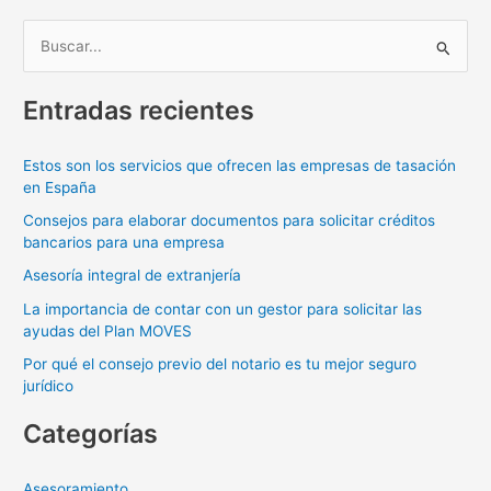
B
u
Entradas recientes
s
c
Estos son los servicios que ofrecen las empresas de tasación
a
en España
r
Consejos para elaborar documentos para solicitar créditos
p
bancarios para una empresa
o
Asesoría integral de extranjería
r
La importancia de contar con un gestor para solicitar las
:
ayudas del Plan MOVES
Por qué el consejo previo del notario es tu mejor seguro
jurídico
Categorías
Asesoramiento