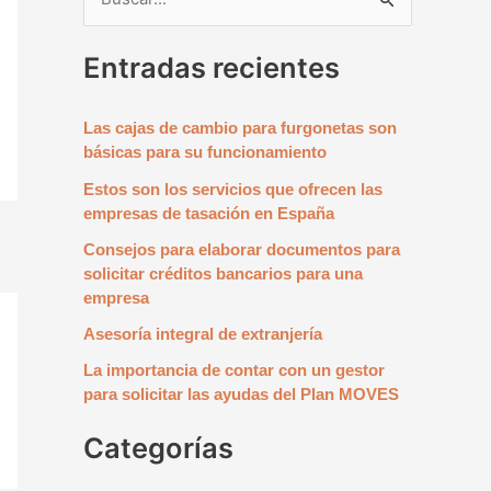
B
u
Entradas recientes
s
c
Las cajas de cambio para furgonetas son
a
básicas para su funcionamiento
r
Estos son los servicios que ofrecen las
p
empresas de tasación en España
o
Consejos para elaborar documentos para
r
solicitar créditos bancarios para una
empresa
:
Asesoría integral de extranjería
La importancia de contar con un gestor
para solicitar las ayudas del Plan MOVES
Categorías