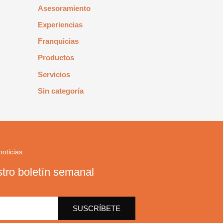
Asesoramiento
Experiencias
Franquicias
Productos
Servicios
Sin categoría
noticias
tro boletín semanal
SUSCRÍBETE