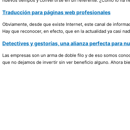
nuevos tiempos y convertirse en un referente. ¿Cómo lo ha 
Traducción para páginas web profesionales
Obviamente, desde que existe Internet, este canal de informa
Hay que reconocer, en efecto, que en la actualidad ya casi nadi
Detectives y gestorías, una alianza perfecta para 
Las empresas son un arma de doble filo y de eso somos cono
que no dejamos de invertir sin ver beneficio alguno. Ahora bi