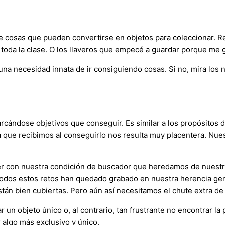
osas que pueden convertirse en objetos para coleccionar. Re
 toda la clase. O los llaveros que empecé a guardar porque me 
na necesidad innata de ir consiguiendo cosas. Si no, mira los 
marcándose objetivos que conseguir. Es similar a los propósit
 que recibimos al conseguirlo nos resulta muy placentera. Nu
ue ver con nuestra condición de buscador que heredamos de nue
Todos estos retos han quedado grabado en nuestra herencia gené
án bien cubiertas. Pero aún así necesitamos el chute extra de do
r un objeto único o, al contrario, tan frustrante no encontrar l
r algo más exclusivo y único.