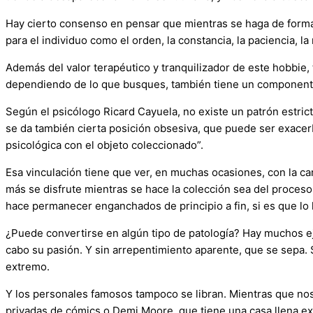
Hay cierto consenso en pensar que mientras se haga de forma c
para el individuo como el orden, la constancia, la paciencia, 
Además del valor terapéutico y tranquilizador de este hobbie
dependiendo de lo que busques, también tiene un componente
Según el psicólogo Ricard Cayuela, no existe un patrón estric
se da también cierta posición obsesiva, que puede ser exacerb
psicológica con el objeto coleccionado”.
Esa vinculación tiene que ver, en muchas ocasiones, con la c
más se disfrute mientras se hace la colección sea del proces
hace permanecer enganchados de principio a fin, si es que lo 
¿Puede convertirse en algún tipo de patología? Hay muchos eje
cabo su pasión. Y sin arrepentimiento aparente, que se sepa. 
extremo.
Y los personales famosos tampoco se libran. Mientras que n
privadas de cómics o Demi Moore, que tiene una casa llena 