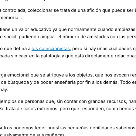
ontrolada, coleccionar se trata de una afición que puede ser b
la memoria…
, tiene un valor educativo ya que normalmente cuando empiezas
 social, pudiendo ampliar el número de amistades con las per
to que defina a
los coleccionistas
, pero sí hay unas cualidades 
ada sin caer en la patología y que está directamente relaciona
arga emocional que se atribuye a los objetos, que nos evocan r
o de búsqueda y de poder enseñarla por fin a los demás. Todo e
hay.
mplos de personas que, sin contar con grandes recursos, han sac
Se trata de casos extremos, pero que responden, como hemos vis
osotros podemos tener nuestras pequeñas debilidades sabemos 
exclusivamente de sus muñecas.