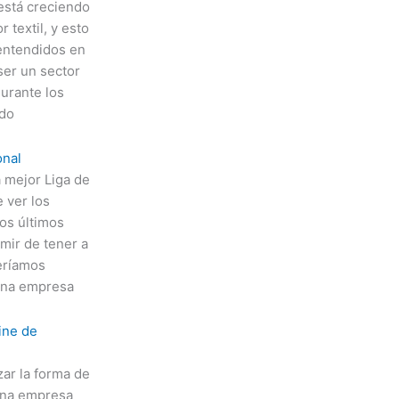
está creciendo
 textil, y esto
 entendidos en
ser un sector
durante los
ado
onal
 mejor Liga de
 ver los
os últimos
ir de tener a
beríamos
una empresa
ine de
zar la forma de
 una empresa