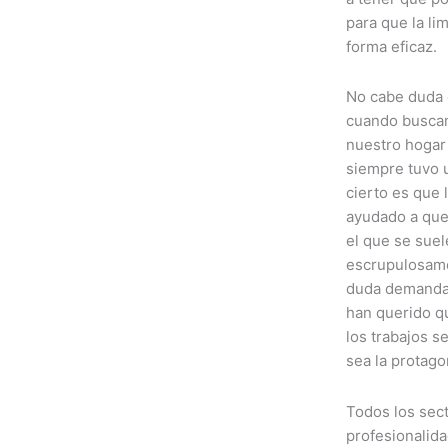
para que la li
forma eficaz.
No cabe duda 
cuando buscam
nuestro hogar
siempre tuvo 
cierto es que 
ayudado a que
el que se suel
escrupulosame
duda demandab
han querido qu
los trabajos s
sea la protago
Todos los sec
profesionalida