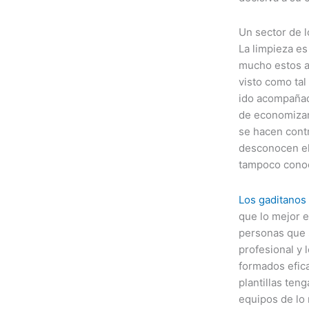
Un sector de 
La limpieza es
mucho estos a
visto como ta
ido acompañad
de economizar
se hacen cont
desconocen el
tampoco conoc
Los gaditanos
que lo mejor e
personas que 
profesional y 
formados efic
plantillas ten
equipos de lo