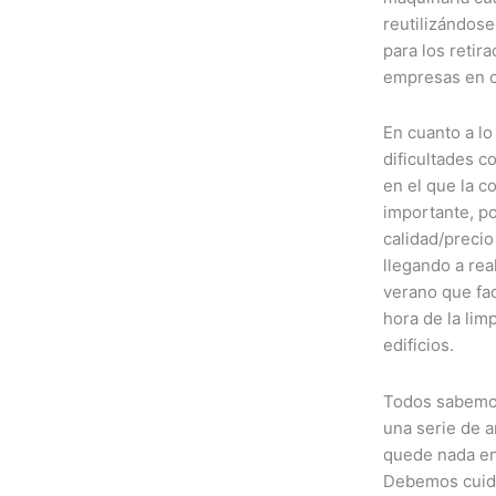
reutilizándos
para los retir
empresas en c
En cuanto a l
dificultades c
en el que la 
importante, po
calidad/precio
llegando a rea
verano que fac
hora de la lim
edificios.
Todos sabemos
una serie de 
quede nada en
Debemos cuida