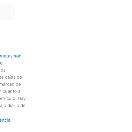
onetas son
to
los
as cajas de
 marcan de
n cuanto al
vehículo. Hay
ajo diario de
sencia