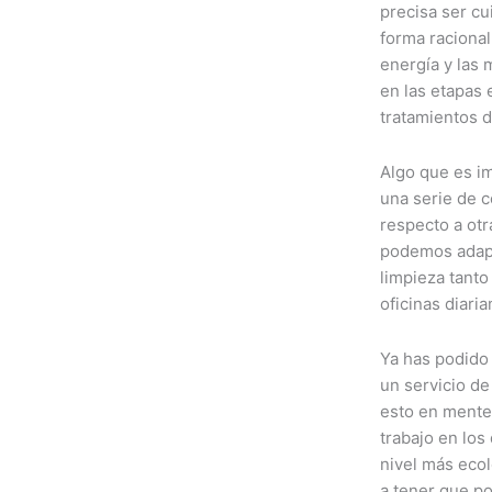
precisa ser cu
forma racional
energía y las 
en las etapas
tratamientos d
Algo que es i
una serie de 
respecto a otr
podemos adapt
limpieza tanto
oficinas diari
Ya has podido
un servicio de
esto en mente,
trabajo en los
nivel más eco
a tener que p