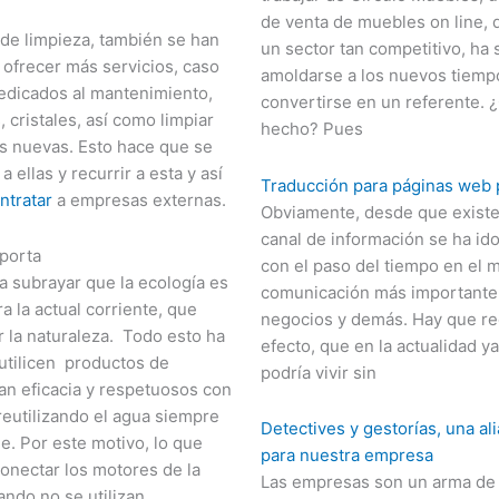
de venta de muebles on line, 
de limpieza, también se han
un sector tan competitivo, ha 
 ofrecer más servicios, caso
amoldarse a los nuevos tiemp
dedicados al mantenimiento,
convertirse en un referente. 
, cristales, así como limpiar
hecho? Pues
s nuevas. Esto hace que se
 ellas y recurrir a esta y así
Traducción para páginas web 
ntratar
a empresas externas.
Obviamente, desde que existe 
canal de información se ha id
mporta
con el paso del tiempo en el 
a subrayar que la ecología es
comunicación más importante 
a la actual corriente, que
negocios y demás. Hay que re
 la naturaleza. Todo esto ha
efecto, que en la actualidad ya
utilicen productos de
podría vivir sin
an eficacia y respetuosos con
 reutilizando el agua siempre
Detectives y gestorías, una al
e. Por este motivo, lo que
para nuestra empresa
onectar los motores de la
Las empresas son un arma de d
ndo no se utilizan,