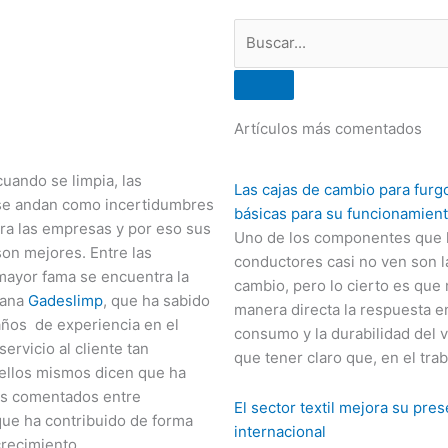
Buscar
Artículos más comentados
uando se limpia, las
Las cajas de cambio para furg
se andan como incertidumbres
básicas para su funcionamien
ra las empresas y por eso sus
Uno de los componentes que 
on mejores. Entre las
conductores casi no ven son l
ayor fama se encuentra la
cambio, pero lo cierto es que
tana
Gadeslimp
, que ha sabido
manera directa la respuesta e
años de experiencia en el
consumo y la durabilidad del 
ervicio al cliente tan
que tener claro que, en el trab
ellos mismos dicen que ha
ás comentados entre
El sector textil mejora su pre
que ha contribuido de forma
internacional
crecimiento.