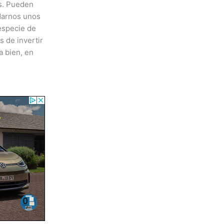
s. Pueden
darnos unos
especie de
s de invertir
a bien, en