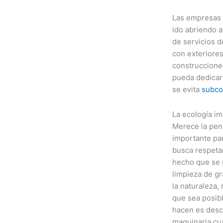
Las empresas 
ido abriendo a
de servicios 
con exteriores
construccione
pueda dedicar a
se evita
subco
La ecología i
Merece la pen
importante par
busca respetar
hecho que se 
limpieza de gr
la naturaleza,
que sea posibl
hacen es desc
maquinaria cua