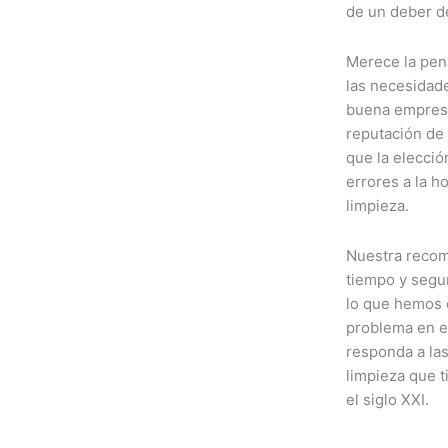
de un deber d
Merece la pena
las necesidad
buena empresa
reputación de 
que la elecci
errores a la h
limpieza.
Nuestra reco
tiempo y segu
lo que hemos 
problema en e
responda a la
limpieza que 
el siglo XXI.