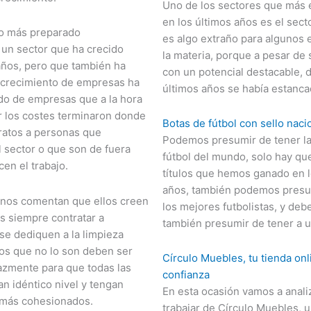
Uno de los sectores que más 
en los últimos años es el sector
lo más preparado
es algo extraño para algunos
 un sector que ha crecido
la materia, porque a pesar de 
ños, pero que también ha
con un potencial destacable, 
l crecimiento de empresas ha
últimos años se había estanc
o de empresas que a la hora
 los costes terminaron donde
Botas de fútbol con sello naci
ratos a personas que
Podemos presumir de tener la
 sector o que son de fuera
fútbol del mundo, solo hay que
en el trabajo.
títulos que hemos ganado en l
años, también podemos presum
nos comentan que ellos creen
los mejores futbolistas, y de
s siempre contratar a
también presumir de tener a 
se dediquen a la limpieza
los que no lo son deben ser
Círculo Muebles, tu tienda onl
azmente para que todas las
confianza
gan idéntico nivel y tengan
En esta ocasión vamos a anali
 más cohesionados.
trabajar de Círculo Muebles,