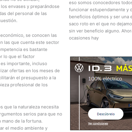
eso somos conocedores todo
e los envases y preparándose
funcionar estupendamente y 
adas del personal de las
beneficios óptimos y ser una 
uestión.
saco roto en el que no dejamo
sin ver beneficio alguno. Ahor
o económico, se conocen las
ocasiones hay
on las que cuenta este sector
competencia es bastante
r lo que el factor
 es importante, incluso
lizar ofertas en los meses de
ilitarán el presupuesto a la
pieza profesional de los
 que la naturaleza necesita
argumentos serios para que no
 mano de la fortuna.
r el medio ambiente y