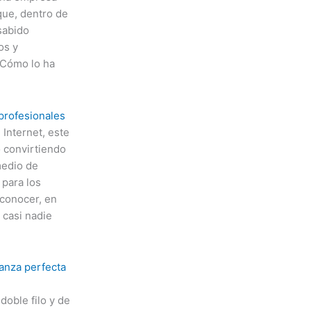
que, dentro de
sabido
os y
¿Cómo lo ha
profesionales
Internet, este
o convirtiendo
medio de
para los
conocer, en
 casi nadie
ianza perfecta
oble filo y de