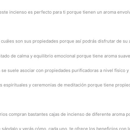
e este incienso es perfecto para ti porque tienen un aroma envo
r cuáles son sus propiedades porque así podrás disfrutar de su 
estado de calma y equilibrio emocional porque tiene aroma suav
se suele asociar con propiedades purificadoras a nivel físico y 
ales espirituales y ceremonias de meditación porque tiene propie
rios compran bastantes cajas de incienso de diferente aroma p
 sándalo y verás cómo, cada uno, te ofrece los beneficios con l