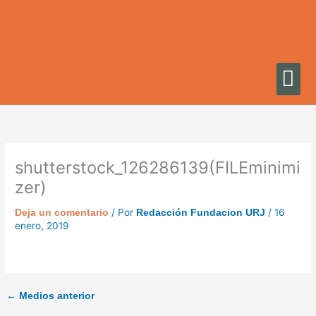
Ir
al
contenido
shutterstock_126286139(FILEminimi
zer)
/ Por
/
16
Deja un comentario
Redacción Fundacion URJ
enero, 2019
←
Medios anterior