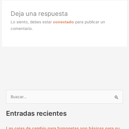
Deja una respuesta
Lo siento, debes estar
para publicar un
conectado
comentario.
B
u
Entradas recientes
s
c
Las cajas de cambio para furgonetas son básicas para su