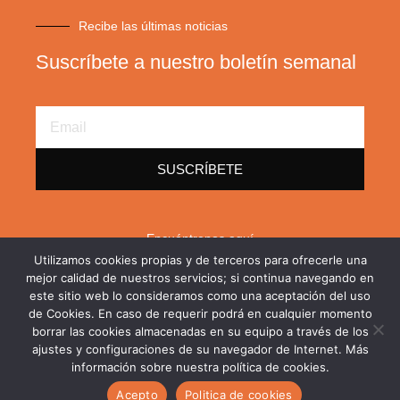
Recibe las últimas noticias
Suscríbete a nuestro boletín semanal
Email
Address
SUSCRÍBETE
Encuéntrenos aquí
Utilizamos cookies propias y de terceros para ofrecerle una
F
X
L
mejor calidad de nuestros servicios; si continua navegando en
a
-
i
este sitio web lo consideramos como una aceptación del uso
c
t
n
de Cookies. En caso de requerir podrá en cualquier momento
e
w
k
borrar las cookies almacenadas en su equipo a través de los
b
i
e
o
t
d
ajustes y configuraciones de su navegador de Internet. Más
o
t
i
información sobre nuestra política de cookies.
Copyright © 2026. Todos los derechos reservados
k
e
n
-
r
-
Acepto
Politica de cookies
Política de privacidad
Política de cookies