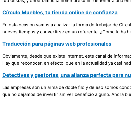
futbolistas, y deberíamos también presumir de tener a una e
Círculo Muebles, tu tienda online de confianza
En esta ocasión vamos a analizar la forma de trabajar de Círc
nuevos tiempos y convertirse en un referente. ¿Cómo lo ha 
Traducción para páginas web profesionales
Obviamente, desde que existe Internet, este canal de informa
Hay que reconocer, en efecto, que en la actualidad ya casi nadi
Detectives y gestorías, una alianza perfecta para 
Las empresas son un arma de doble filo y de eso somos cono
que no dejamos de invertir sin ver beneficio alguno. Ahora bi