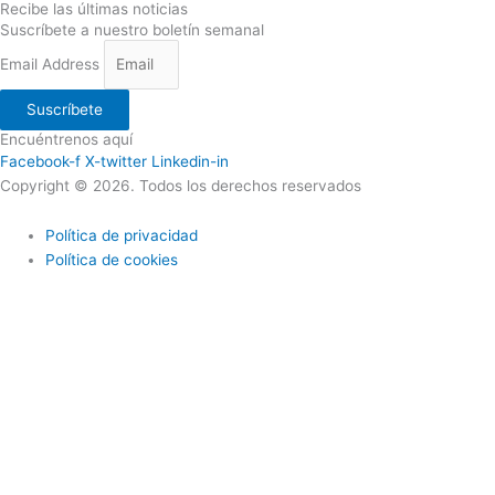
Recibe las últimas noticias
Suscríbete a nuestro boletín semanal
Email Address
Suscríbete
Encuéntrenos aquí
Facebook-f
X-twitter
Linkedin-in
Copyright © 2026. Todos los derechos reservados
Política de privacidad
Política de cookies
Utilizamos cookies propias y de terceros para ofrecerle una mejor
calidad de nuestros servicios; si continua navegando en este sitio
web lo consideramos como una aceptación del uso de Cookies. En
caso de requerir podrá en cualquier momento borrar las cookies
almacenadas en su equipo a través de los ajustes y configuraciones
de su navegador de Internet. Más información sobre nuestra política
de cookies.
Acepto
Politica de cookies