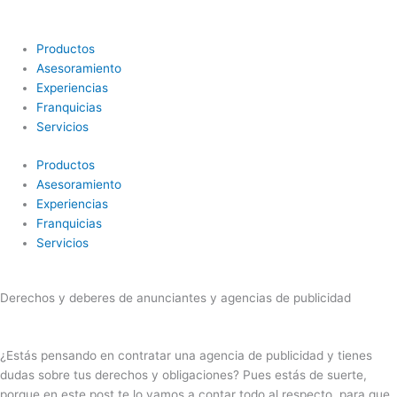
Ir
al
contenido
Productos
Asesoramiento
Experiencias
Franquicias
Servicios
Productos
Asesoramiento
Experiencias
Franquicias
Servicios
Derechos y deberes de anunciantes y agencias de publicidad
¿Estás pensando en contratar una agencia de publicidad y tienes
dudas sobre tus derechos y obligaciones? Pues estás de suerte,
porque en este post te lo vamos a contar todo al respecto, para que