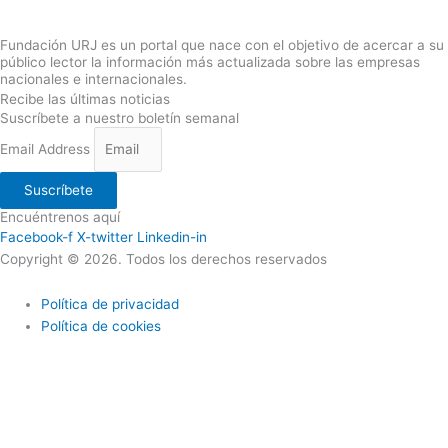
Fundación URJ es un portal que nace con el objetivo de acercar a su
público lector la información más actualizada sobre las empresas
nacionales e internacionales.
Recibe las últimas noticias
Suscríbete a nuestro boletín semanal
Email Address
Suscríbete
Encuéntrenos aquí
Facebook-f
X-twitter
Linkedin-in
Copyright © 2026. Todos los derechos reservados
Política de privacidad
Política de cookies
Utilizamos cookies propias y de terceros para ofrecerle una mejor
calidad de nuestros servicios; si continua navegando en este sitio
web lo consideramos como una aceptación del uso de Cookies. En