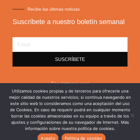
Recibe las últimas noticias
Suscríbete a nuestro boletín semanal
Email
Address
SUSCRÍBETE
Encuéntrenos aquí
Utilizamos cookies propias y de terceros para ofrecerle una
F
X
L
mejor calidad de nuestros servicios; si continua navegando en
a
-
i
este sitio web lo consideramos como una aceptación del uso
c
t
n
de Cookies. En caso de requerir podrá en cualquier momento
e
w
k
borrar las cookies almacenadas en su equipo a través de los
b
i
e
o
t
d
ajustes y configuraciones de su navegador de Internet. Más
o
t
i
información sobre nuestra política de cookies.
Copyright © 2026. Todos los derechos reservados
k
e
n
-
r
-
Acepto
Politica de cookies
Política de privacidad
Política de cookies