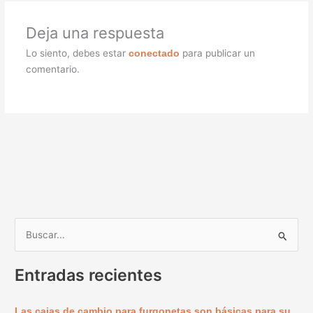
Deja una respuesta
Lo siento, debes estar
para publicar un
conectado
comentario.
B
u
Entradas recientes
s
c
Las cajas de cambio para furgonetas son básicas para su