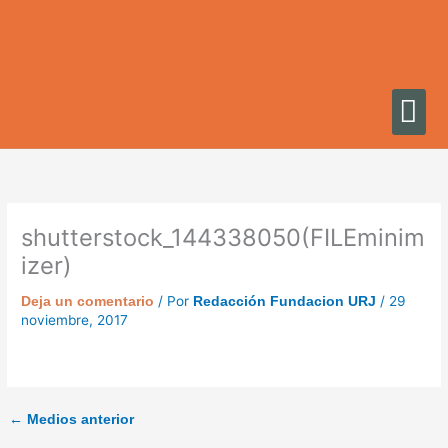
Ir
al
contenido
shutterstock_144338050(FILEminim
izer)
/ Por
/
29
Deja un comentario
Redacción Fundacion URJ
noviembre, 2017
←
Medios anterior