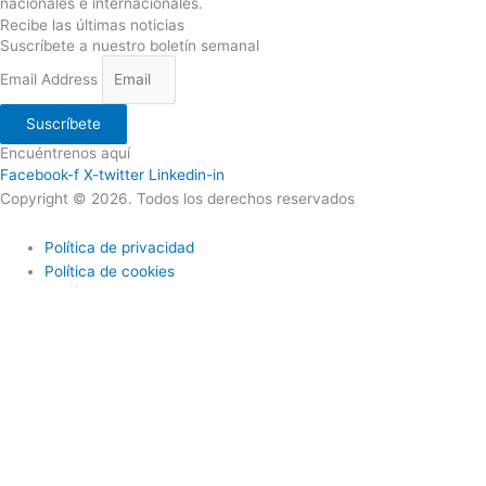
nacionales e internacionales.
Recibe las últimas noticias
Suscríbete a nuestro boletín semanal
Email Address
Suscríbete
Encuéntrenos aquí
Facebook-f
X-twitter
Linkedin-in
Copyright © 2026. Todos los derechos reservados
Política de privacidad
Política de cookies
Utilizamos cookies propias y de terceros para ofrecerle una mejor
calidad de nuestros servicios; si continua navegando en este sitio
web lo consideramos como una aceptación del uso de Cookies. En
caso de requerir podrá en cualquier momento borrar las cookies
almacenadas en su equipo a través de los ajustes y configuraciones
de su navegador de Internet. Más información sobre nuestra política