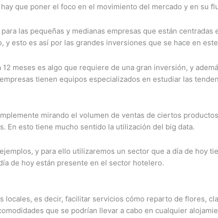
ia, hay que poner el foco en el movimiento del mercado y en su fl
do para las pequeñas y medianas empresas que están centradas e
, y esto es así por las grandes inversiones que se hace en este
a 12 meses es algo que requiere de una gran inversión, y ademá
as empresas tienen equipos especializados en estudiar las tend
plemente mirando el volumen de ventas de ciertos productos a 
 En esto tiene mucho sentido la utilización del big data.
jemplos, y para ello utilizaremos un sector que a día de hoy t
día de hoy están presente en el sector hotelero.
 locales, es decir, facilitar servicios cómo reparto de flores, cl
 y comodidades que se podrían llevar a cabo en cualquier alojami