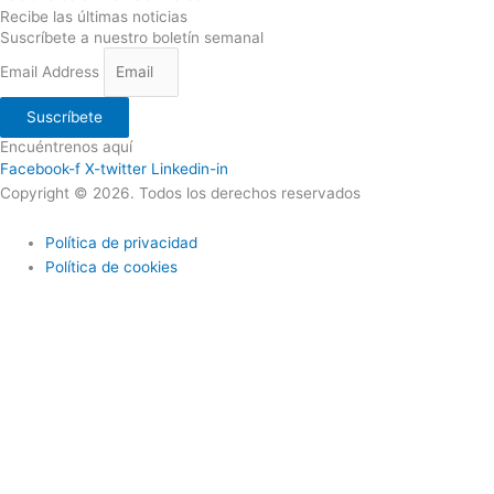
Recibe las últimas noticias
Suscríbete a nuestro boletín semanal
Email Address
Suscríbete
Encuéntrenos aquí
Facebook-f
X-twitter
Linkedin-in
Copyright © 2026. Todos los derechos reservados
Política de privacidad
Política de cookies
Utilizamos cookies propias y de terceros para ofrecerle una mejor
calidad de nuestros servicios; si continua navegando en este sitio
web lo consideramos como una aceptación del uso de Cookies. En
caso de requerir podrá en cualquier momento borrar las cookies
almacenadas en su equipo a través de los ajustes y configuraciones
de su navegador de Internet. Más información sobre nuestra política
de cookies.
Acepto
Politica de cookies