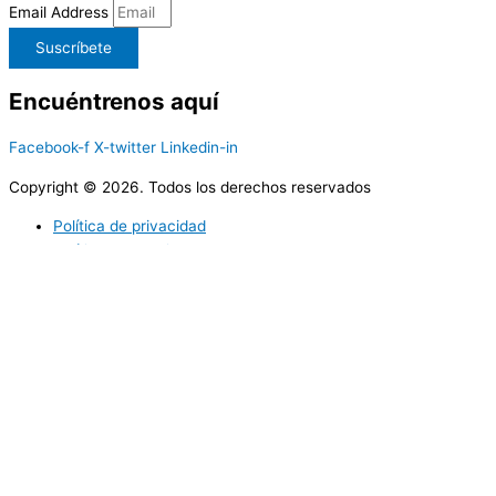
Email Address
Suscríbete
Encuéntrenos aquí
Facebook-f
X-twitter
Linkedin-in
Copyright © 2026. Todos los derechos reservados
Política de privacidad
Política de cookies
Utilizamos cookies propias y de terceros para ofrecerle una mejor
calidad de nuestros servicios; si continua navegando en este sitio
web lo consideramos como una aceptación del uso de Cookies. En
caso de requerir podrá en cualquier momento borrar las cookies
almacenadas en su equipo a través de los ajustes y
configuraciones de su navegador de Internet. Más información
sobre nuestra política de cookies.
Acepto