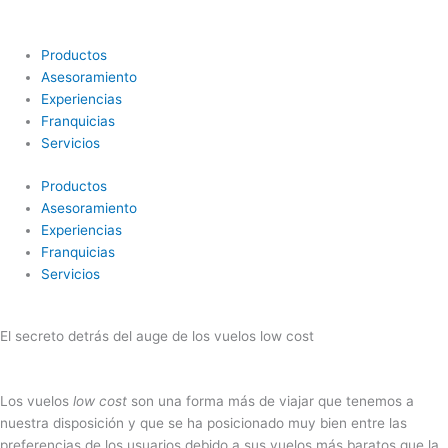
Ir
al
contenido
Productos
Asesoramiento
Experiencias
Franquicias
Servicios
Productos
Asesoramiento
Experiencias
Franquicias
Servicios
El secreto detrás del auge de los vuelos low cost
Los vuelos
low cost
son una forma más de viajar que tenemos a
nuestra disposición y que se ha posicionado muy bien entre las
preferencias de los usuarios debido a sus vuelos más baratos que la