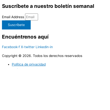
Suscríbete a nuestro boletín semanal
Email Address
Suscríbete
Encuéntrenos aquí
Facebook-f
X-twitter
Linkedin-in
Copyright © 2026. Todos los derechos reservados
Política de privacidad
Política de cookies
Utilizamos cookies propias y de terceros para ofrecerle una mejor
calidad de nuestros servicios; si continua navegando en este sitio
web lo consideramos como una aceptación del uso de Cookies. En
caso de requerir podrá en cualquier momento borrar las cookies
almacenadas en su equipo a través de los ajustes y